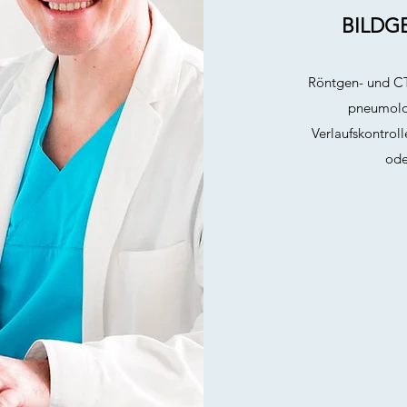
BILDG
Röntgen- und CT-
pneumolo
Verlaufskontrol
ode