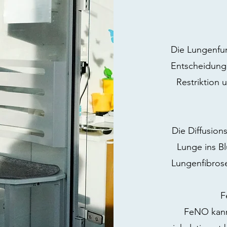
Die Lungenfun
Entscheidunge
Restriktion
Die Diffusions
Lunge ins Bl
Lungenfibros
F
FeNO kann 