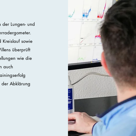
n der Lungen- und
hrradergometer.
 Kreislauf sowie
llens überprüft
llungen wie die
en auch
ainingserfolg
h der Abklärung